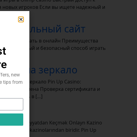
ля новых игроков Если вы ищете надежный и
 официальный сайт
азино – играть в онлайн Преимущества
щете надежный и безопасный способ играть
st
re
вход на зеркало
ffers, new
 войти на зеркало Pin Up Casino:
e tips from
Проверка домена Проверка сертификата и
обы попасть в […]
yat
maq və Qeydiyyatdan Keçmək Onlayn Kazino
hur onlayn kazinolarından biridir. Pin Up