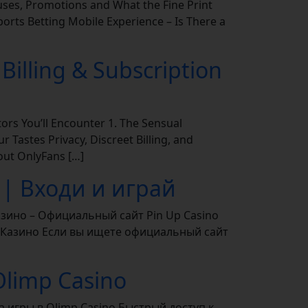
ses, Promotions and What the Fine Print
orts Betting Mobile Experience – Is There a
Billing & Subscription
rs You’ll Encounter 1. The Sensual
 Tastes Privacy, Discreet Billing, and
out OnlyFans […]
 | Входи и играй
ино – Официальный сайт Pin Up Casino
п Казино Если вы ищете официальный сайт
limp Casino
игры в Olimp Casino Быстрый доступ к