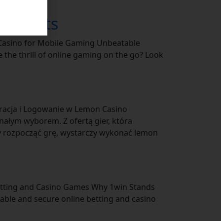
 Tablets
asino for Mobile Gaming Unbeatable
the thrill of online gaming on the go? Look
racja i Logowanie w Lemon Casino
nałym wyborem. Z ofertą gier, która
y rozpocząć grę, wystarczy wykonać lemon
tting and Casino Games Why 1win Stands
liable and secure online betting and casino