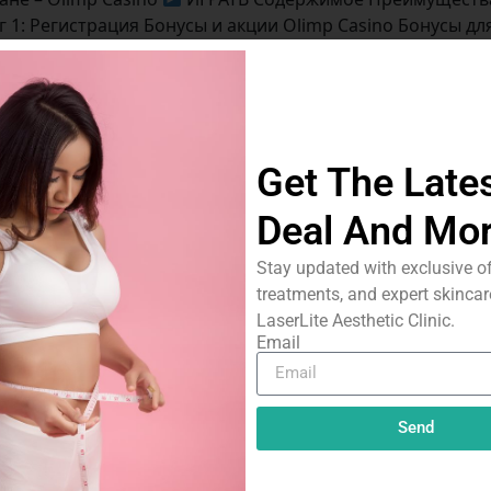
г 1: Регистрация Бонусы и акции Olimp Casino Бонусы д
 то Olimp Casino – это отличный […]
ть в онлайн Pin Up Casino –
asino – официальный сайт
ИГРАТЬ Содержимое Пин Ап К
asino Преимущества и функции онлайн-казино Если вы и
Get The Late
ыбор. Это официальный […]
Deal And Mo
иальный сайт Pin Up Casino 
Stay updated with exclusive o
Casino вход на зеркало
ИГРАТЬ Содержимое Как быстро
treatments, and expert skincar
ти зеркала Pin Up Casino: что проверить перед игрой 
LaserLite Aesthetic Clinic.
Email
ь зеркала Pin Up Casino: важные советы для игроков Чт
 Azərbaycanda Giriş və Qeydiy
Send
ə Qeydiyyat
OYNA Содержимое Pin Up Kazinoya Daxil Ol
a Ödənişlər və Çıxarışlar pin up Casino Azərbaycanın ən məş