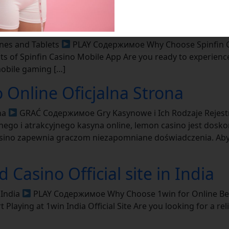
 xidmətləri ilə fərqlənir. Pinap, […]
le Gaming on Smartphones and
nes and Tablets
PLAY Содержимое Why Choose Spinfin C
 of Spinfin Casino Mobile App Are you ready to experience 
mobile gaming […]
Online Oficjalna Strona
na
GRAĆ Содержимое Gry Kasynowe i Ich Rodzaje Rejest
ego i atrakcyjnego kasyna online, lemon casino jest dosko
casino zapewnia graczom niezapomniane doświadczenia. Ab
 Casino Official site in India
 India
PLAY Содержимое Why Choose 1win for Online Be
laying at 1win India Official Site Are you looking for a re