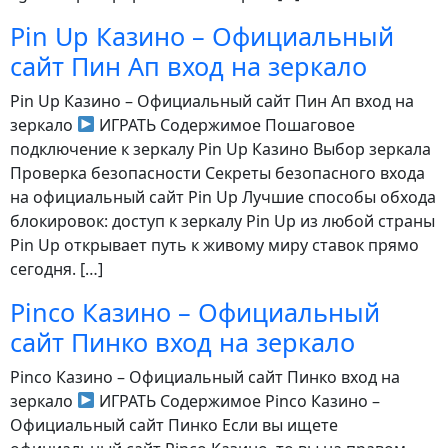
Pin Up Казино – Официальный
сайт Пин Ап вход на зеркало
Pin Up Казино – Официальный сайт Пин Ап вход на
зеркало
ИГРАТЬ Содержимое Пошаговое
подключение к зеркалу Pin Up Казино Выбор зеркала
Проверка безопасности Секреты безопасного входа
на официальный сайт Pin Up Лучшие способы обхода
блокировок: доступ к зеркалу Pin Up из любой страны
Pin Up открывает путь к живому миру ставок прямо
сегодня. […]
Pinco Казино – Официальный
сайт Пинко вход на зеркало
Pinco Казино – Официальный сайт Пинко вход на
зеркало
ИГРАТЬ Содержимое Pinco Казино –
Официальный сайт Пинко Если вы ищете