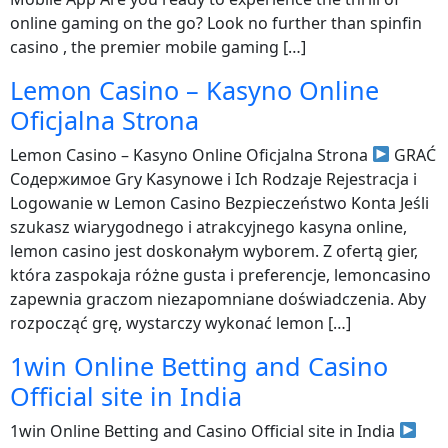
online gaming on the go? Look no further than spinfin
casino , the premier mobile gaming […]
Lemon Casino – Kasyno Online
Oficjalna Strona
Lemon Casino – Kasyno Online Oficjalna Strona
GRAĆ
Содержимое Gry Kasynowe i Ich Rodzaje Rejestracja i
Logowanie w Lemon Casino Bezpieczeństwo Konta Jeśli
szukasz wiarygodnego i atrakcyjnego kasyna online,
lemon casino jest doskonałym wyborem. Z ofertą gier,
która zaspokaja różne gusta i preferencje, lemoncasino
zapewnia graczom niezapomniane doświadczenia. Aby
rozpocząć grę, wystarczy wykonać lemon […]
1win Online Betting and Casino
Official site in India
1win Online Betting and Casino Official site in India