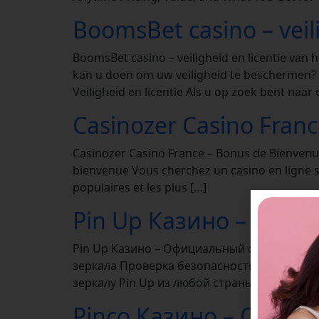
BoomsBet casino – veili
BoomsBet casino – veiligheid en licentie van 
kan u doen om uw veiligheid te beschermen? Li
Veiligheid en licentie Als u op zoek bent naar 
Casinozer Casino Fran
Casinozer Casino France – Bonus de Bienven
bienvenue Vous cherchez un casino en ligne sé
populaires et les plus […]
Pin Up Казино – Офиц
Pin Up Казино – Официальный сайт Пин Ап 
зеркала Проверка безопасности Секреты б
зеркалу Pin Up из любой страны Pin Up отк
Pinco Казино – Офици