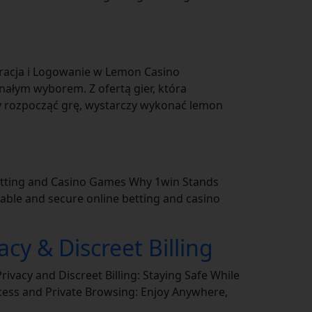
racja i Logowanie w Lemon Casino
nałym wyborem. Z ofertą gier, która
y rozpocząć grę, wystarczy wykonać lemon
tting and Casino Games Why 1win Stands
liable and secure online betting and casino
cy & Discreet Billing
ivacy and Discreet Billing: Staying Safe While
ccess and Private Browsing: Enjoy Anywhere,