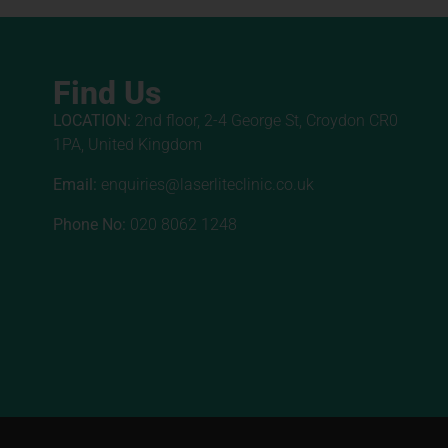
Find Us
LOCATION:
2nd floor, 2-4 George St, Croydon CR0
1PA, United Kingdom
Email:
enquiries@laserliteclinic.co.uk
Phone No:
020 8062 1248