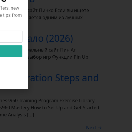
ffers, new
ициальный сайт Пинко Если вы ищете
e tips from
o Казино является одним из лучших
 зеркало (2026)
зино – Официальный сайт Пин Ап
но Большой выбор игр Функции Pin Up
 Registration Steps and
hess960 Training Program Exercise Library
ss960 Mastery How to Set Up and Get Started
me Analysis […]
Next
→