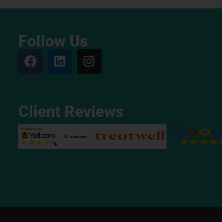
Follow Us
Client Reviews