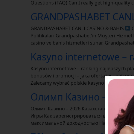
Questions (FAQ) Can I really get high‑quality co
GRANDPASHABET CANL
GRANDPASHABET CANLI CASİNO & BAHİS
O
Politikaları Grandpashabet’in Müşteri Hizmetl
casino ve bahis hizmetleri sunar. Grandpashabe
Kasyno internetowe – r
Kasyno internetowe – ranking najlepszych pl
bonusów i promocji – jaka oferta jest najkorz
Zalecamy wybrać polskie kasyno online z naj
Олимп Казино – 2026 
Олимп Казино – 2026 Казахстан Ставки на с
Игры Как зарегистрироваться в Олимп Кази
максимальной доходностью Настольные кла