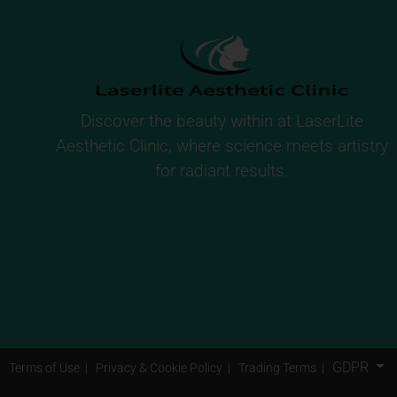
Discover the beauty within at LaserLite
Aesthetic Clinic, where science meets artistry
for radiant results.
GDPR
Terms of Use
|
Privacy & Cookie Policy
|
Trading Terms
|