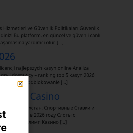
izmetleri ve Güvenlik Politikaları Güvenlik
iniz! Bu platform, en güncel ve güvenli canlı
yaşamasına yardımcı olur. […]
2026
encji najlepszych kasyn online Analiza
 gry i dostawcy – ranking top 5 kasyn 2026
automatyczne odblokowanie […]
 Olimp Casino
 2026: Казахстан, Спортивные Ставки и
st
имп Казино в 2026 году Слоты с
а спорт в Олимп Казино […]
re