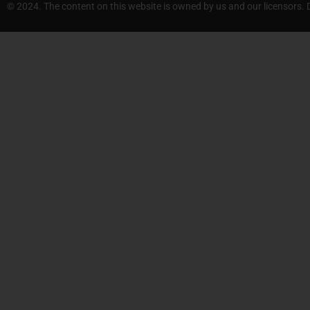
© 2024. The content on this website is owned by us and our licensor