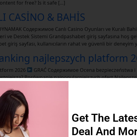
ntent for free? Is it safe […]
I CASİNO & BAHİS
YNAMAK Содержимое Canlı Casino Oyunları ve Kuralı Bahis H
eri ve Destek Sistemi Grandpashabet giriş sayfasına hoş geld
t giriş sayfası, kullanıcıların rahat ve güvenli bir deneyim 
anking najlepszych platform 
atform 2026
GRAĆ Содержимое Ocena bezpieczeństwa i lic
ystniejsza? Porównanie najpopularniejszych ofert Najlepsze
wyższym wskaźnikiem zaufania – to gwarancja płatności i 
Казахстан Ставки на спорт и
порт и Olimp Casino
ИГРАТЬ Содержимое Олимп Казино
Get The Late
но Казахстан 2026 Топовые слоты и настольные игры Ол
ссики в онлайн‑режиме Казахстанские правила ставок н
Deal And Mo