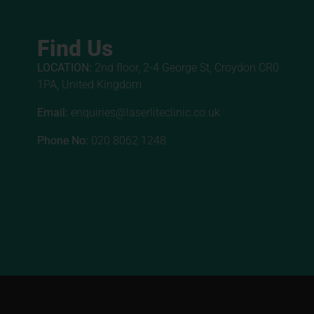
Find Us
LOCATION:
2nd floor, 2-4 George St, Croydon CR0
1PA, United Kingdom
Email:
enquiries@laserliteclinic.co.uk
Phone No:
020 8062 1248