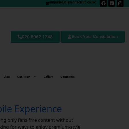
enquiries@laserliteclinic.co.uk
Book Your Consultation
020 8062 1248
Blog
Our-Team
Gallery
Contact Us
bile Experience
ing only fans frre content without
king for ways to enjoy premium‑style