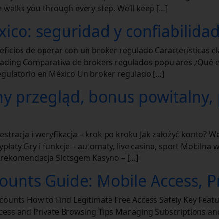
de walks you through every step. We’ll keep […]
ico: seguridad y confiabilidad
eficios de operar con un broker regulado Características c
rading Comparativa de brokers regulados populares ¿Qué es
egulatorio en México Un broker regulado […]
y przegląd, bonus powitalny, 
stracja i weryfikacja – krok po kroku Jak założyć konto? 
płaty Gry i funkcje – automaty, live casino, sport Mobilna w
i rekomendacja Slotsgem Kasyno – […]
unts Guide: Mobile Access, Pri
counts How to Find Legitimate Free Access Safely Key Featu
Access and Private Browsing Tips Managing Subscriptions a