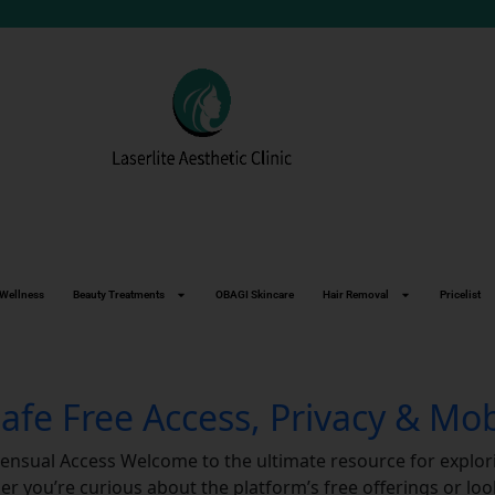
Wellness
Beauty Treatments
OBAGI Skincare
Hair Removal
Pricelist
Safe Free Access, Privacy & Mo
 Sensual Access Welcome to the ultimate resource for explor
 you’re curious about the platform’s free offerings or loo