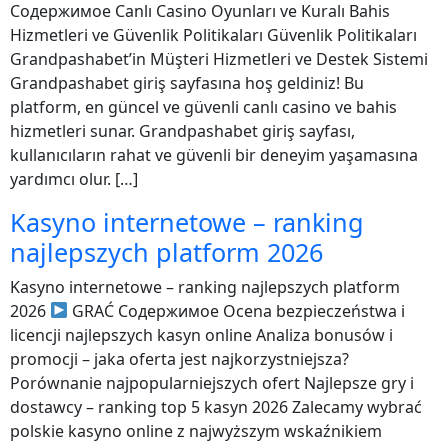
Содержимое Canlı Casino Oyunları ve Kuralı Bahis
Hizmetleri ve Güvenlik Politikaları Güvenlik Politikaları
Grandpashabet’in Müşteri Hizmetleri ve Destek Sistemi
Grandpashabet giriş sayfasına hoş geldiniz! Bu
platform, en güncel ve güvenli canlı casino ve bahis
hizmetleri sunar. Grandpashabet giriş sayfası,
kullanıcıların rahat ve güvenli bir deneyim yaşamasına
yardımcı olur. […]
Kasyno internetowe – ranking
najlepszych platform 2026
Kasyno internetowe – ranking najlepszych platform
2026
GRAĆ Содержимое Ocena bezpieczeństwa i
licencji najlepszych kasyn online Analiza bonusów i
promocji – jaka oferta jest najkorzystniejsza?
Porównanie najpopularniejszych ofert Najlepsze gry i
dostawcy – ranking top 5 kasyn 2026 Zalecamy wybrać
polskie kasyno online z najwyższym wskaźnikiem