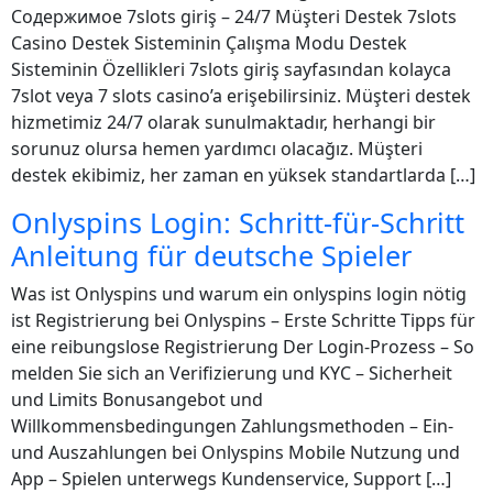
Содержимое 7slots giriş – 24/7 Müşteri Destek 7slots
Casino Destek Sisteminin Çalışma Modu Destek
Sisteminin Özellikleri 7slots giriş sayfasından kolayca
7slot veya 7 slots casino’a erişebilirsiniz. Müşteri destek
hizmetimiz 24/7 olarak sunulmaktadır, herhangi bir
sorunuz olursa hemen yardımcı olacağız. Müşteri
destek ekibimiz, her zaman en yüksek standartlarda […]
Onlyspins Login: Schritt‑für‑Schritt
Anleitung für deutsche Spieler
Was ist Onlyspins und warum ein onlyspins login nötig
ist Registrierung bei Onlyspins – Erste Schritte Tipps für
eine reibungslose Registrierung Der Login-Prozess – So
melden Sie sich an Verifizierung und KYC – Sicherheit
und Limits Bonusangebot und
Willkommensbedingungen Zahlungsmethoden – Ein-
und Auszahlungen bei Onlyspins Mobile Nutzung und
App – Spielen unterwegs Kundenservice, Support […]