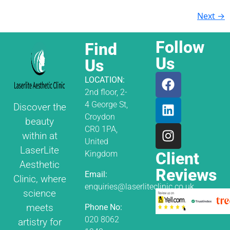
Next
→
Follow
Find
Us
Us
LOCATION:
2nd floor, 2-
4 George St,
Discover the
Croydon
beauty
CR0 1PA,
within at
United
LaserLite
Kingdom
Client
Aesthetic
Reviews
Email:
Clinic, where
enquiries@laserliteclinic.co.uk
science
meets
Phone No:
020 8062
artistry for