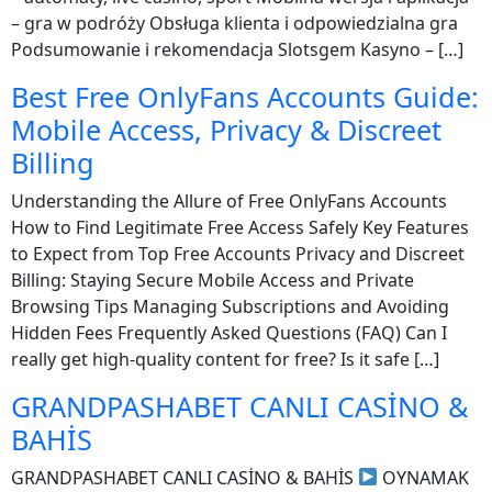
– gra w podróży Obsługa klienta i odpowiedzialna gra
Podsumowanie i rekomendacja Slotsgem Kasyno – […]
Best Free OnlyFans Accounts Guide:
Mobile Access, Privacy & Discreet
Billing
Understanding the Allure of Free OnlyFans Accounts
How to Find Legitimate Free Access Safely Key Features
to Expect from Top Free Accounts Privacy and Discreet
Billing: Staying Secure Mobile Access and Private
Browsing Tips Managing Subscriptions and Avoiding
Hidden Fees Frequently Asked Questions (FAQ) Can I
really get high‑quality content for free? Is it safe […]
GRANDPASHABET CANLI CASİNO &
BAHİS
GRANDPASHABET CANLI CASİNO & BAHİS
OYNAMAK