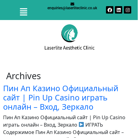
enquiries@laserliteclinic.co.uk
Archives
Пин Ап Казино Официальный
сайт | Pin Up Casino играть
онлайн – Вход, Зеркало
Пин Ап Казино Официальный сайт | Pin Up Casino
играть онлайн – Вход, Зеркало
ИГРАТЬ
Содержимое Пин Ап Казино Официальный сайт –